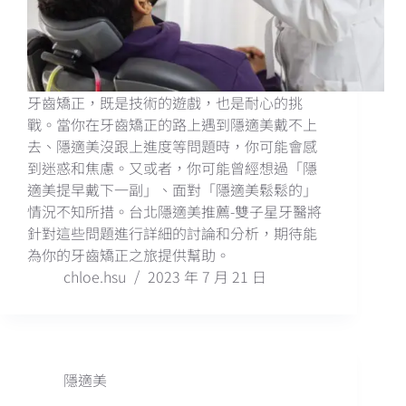
牙齒矯正，既是技術的遊戲，也是耐心的挑
戰。當你在牙齒矯正的路上遇到隱適美戴不上
去、隱適美沒跟上進度等問題時，你可能會感
到迷惑和焦慮。又或者，你可能曾經想過「隱
適美提早戴下一副」、面對「隱適美鬆鬆的」
情況不知所措。台北隱適美推薦-雙子星牙醫將
針對這些問題進行詳細的討論和分析，期待能
為你的牙齒矯正之旅提供幫助。
chloe.hsu
2023 年 7 月 21 日
隱適美