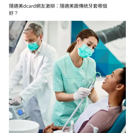
隱適美dcard網友激辯：隱適美跟傳統牙套哪個
好？