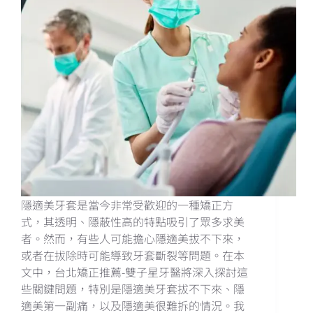
隱適美牙套是當今非常受歡迎的一種矯正方
式，其透明、隱蔽性高的特點吸引了眾多求美
者。然而，有些人可能擔心隱適美拔不下來，
或者在拔除時可能導致牙套斷裂等問題。在本
文中，台北矯正推薦-雙子星牙醫將深入探討這
些關鍵問題，特別是隱適美牙套拔不下來、隱
適美第一副痛，以及隱適美很難拆的情況。我