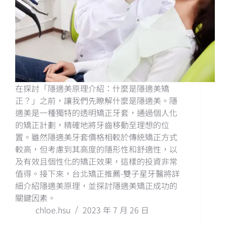
在探討「隱適美原理介紹：什麼是隱適美矯
正？」之前，讓我們先瞭解什麼是隱適美。隱
適美是一種獨特的透明矯正牙套，通過個人化
的矯正計劃，精確地將牙齒移動至理想的位
置。雖然隱適美牙套價格相較於傳統矯正方式
較高，但考慮到其高度的隱形性和舒適性，以
及有效且個性化的矯正效果，這樣的投資非常
值得。接下來，台北矯正推薦-雙子星牙醫將詳
細介紹隱適美原理，並探討隱適美矯正成功的
關鍵因素。
chloe.hsu
2023 年 7 月 26 日