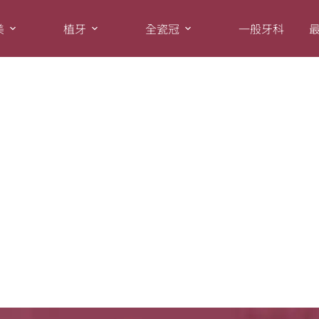
美
植牙
全瓷冠
一般牙科
？醫：兼具美觀和保護