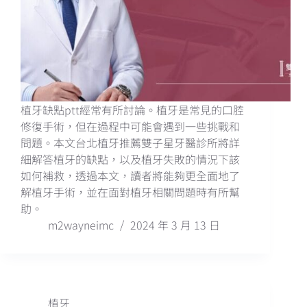
植牙缺點ptt經常有所討論。植牙是常見的口腔
修復手術，但在過程中可能會遇到一些挑戰和
問題。本文台北植牙推薦雙子星牙醫診所將詳
細解答植牙的缺點，以及植牙失敗的情況下該
如何補救，透過本文，讀者將能夠更全面地了
解植牙手術，並在面對植牙相關問題時有所幫
助。
m2wayneimc
2024 年 3 月 13 日
植牙