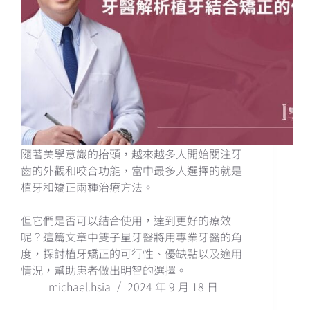
隨著美學意識的抬頭，越來越多人開始關注牙
齒的外觀和咬合功能，當中最多人選擇的就是
植牙和矯正兩種治療方法。
但它們是否可以結合使用，達到更好的療效
呢？這篇文章中雙子星牙醫將用專業牙醫的角
度，探討植牙矯正的可行性、優缺點以及適用
情況，幫助患者做出明智的選擇。
michael.hsia
2024 年 9 月 18 日