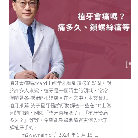
植牙會痛嗎dcard上經常能看到這樣的疑問。對
於許多人來說，植牙是一個陌生的領域，常常
伴隨著各種疑問和疑慮。在本文中，本文台北
植牙推薦-雙子星牙醫診所將解答一些在ptt上常
見的問題，例如「植牙會痛嗎？」「植牙後痛
多久？」等等，希望能夠幫助讀者更深入地了
解植牙手術。
m2wayneimc
2024 年 3 月 15 日