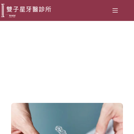
隱適美咬qq痛，戴的人都在問：
不咬可以嗎？