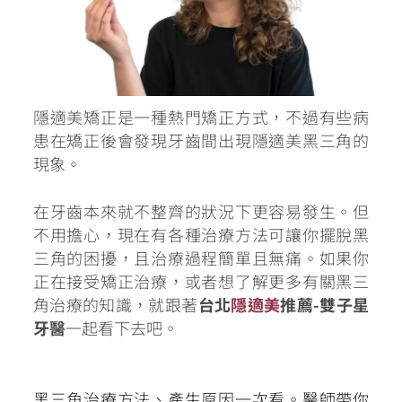
隱適美矯正是一種熱門矯正方式，不過有些病
患在矯正後會發現牙齒間出現隱適美黑三角的
現象。
在牙齒本來就不整齊的狀況下更容易發生。但
不用擔心，現在有各種治療方法可讓你擺脫黑
三角的困擾，且治療過程簡單且無痛。如果你
正在接受矯正治療，或者想了解更多有關黑三
角治療的知識，就跟著
台北
隱適美
推薦-雙子星
牙醫
一起看下去吧。
黑三角治療方法、產生原因一次看。醫師帶你