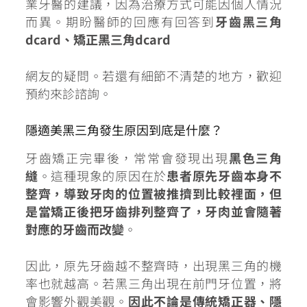
業牙醫的建議，因為治療方式可能因個人情況
而異。期盼醫師的回應有回答到
牙齒黑三角
dcard、矯正黑三角dcard
網友的疑問。若還有細節不清楚的地方，歡迎
預約來診諮詢。
隱適美黑三角發生原因到底是什麼？
牙齒矯正完畢後，常常會發現出現
黑色三角
縫
。這種現象的原因在於
患者原先牙齒本身不
整齊，導致牙肉的位置被推擠到比較裡面，但
是當矯正後把牙齒排列整齊了，牙肉並會隨著
對應的牙齒而改變
。
因此，原先牙齒越不整齊時，
出現黑三角的機
率也就越高。
若黑三角出現在前門牙位置，將
會影響外觀美觀。
因此不論是傳統矯正器、隱