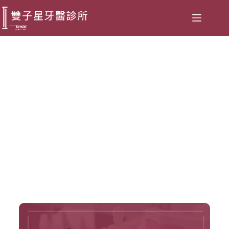
全瓷冠後悔常見狀況醫師教您聰
明避開！