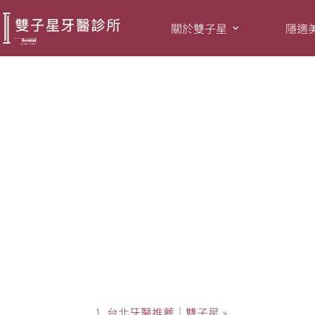
關於雙子星
隱適
門診公告 | 雙子星牙
台北牙醫推薦｜雙子星
»