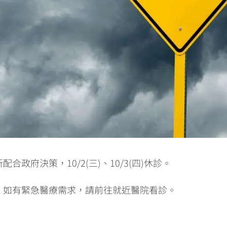
政府決策，10/2(三)、10/3(四)休診。
。如有緊急醫療需求，請前往就近醫院看診。