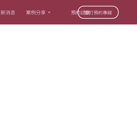
最新消息
案例分享
預約諮詢
撥打預約專線
3因颱風休診