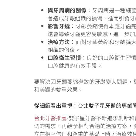
與牙周病的關係
：牙周病是一種細
會造成牙齦組織的損傷，進而引發牙
影響牙縫
：牙齦萎縮使得本應牙齒
還會導致牙齒更容易敏感，進一步加
治療方法
：面對牙齦萎縮和牙縫擴
組織的修復。
口腔衛生習慣
：良好的口腔衛生習
口腔健康的有效手段。
要解決因牙齦萎縮導致的牙縫變大問題，
和美觀的雙重效果。
從細節看出重視：台北雙子星牙醫的專業
台北牙醫推薦
-雙子星牙醫不斷追求創新
切的需求，再給予相對合適的治療方案，
立在相互信任和尊重的基礎上時，治療效