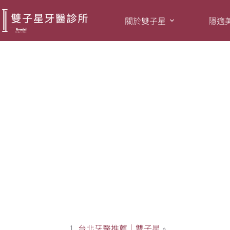
關於雙子星
隱適
牙縫變大如何補救
台北牙醫推薦｜雙子星
»