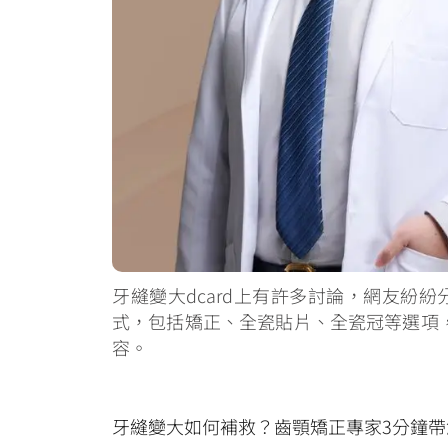
牙縫變大dcard上有許多討論，網友紛
式，包括矯正、全瓷貼片、全瓷冠等選項
容。
牙縫變大如何補救？齒顎矯正專家3分鐘帶