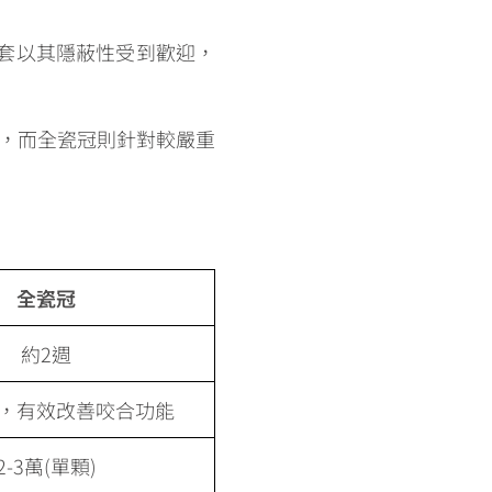
套以其隱蔽性受到歡迎，
況，而全瓷冠則針對較嚴重
全瓷冠
約2週
，有效改善咬合功能
2-3萬(單顆)