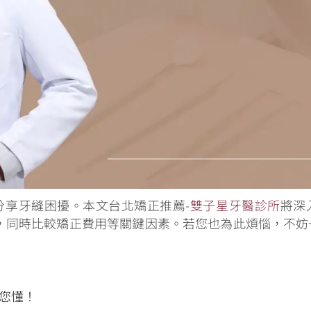
紛分享牙縫困擾。本文台北矯正推薦-
雙子星牙醫診所
將深
，同時比較矯正費用等關鍵因素。若您也為此煩惱，不妨
您懂！