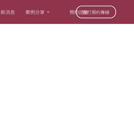
最新消息
案例分享
預約諮詢
撥打預約專線
帶您懂！