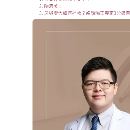
隱適美
»
牙縫變大如何補救？齒顎矯正專家3分鐘